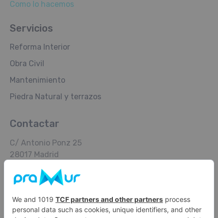
Como lo hacemos
Servicios
Reforma Interior
Obra Civil
Mantenimiento
Piedra Natural y terrazos
Contactar
C/ Antonio Ponz 25
28017 Madrid
Tel. 91 368 33 57
info@construccionespramur.es